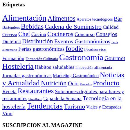
Etiquetas
Alimentación
Alimentos
Bar
Aparatos tecnológicos
Bebidas
Cadena de Suministro
Calidad
Bartenders
Cocineros
Chef
Consejos
Cocina
Concurso
Cerveza
Distribución
Eventos Gastronómicos
Dietética
Feria
foodie
Ferias gastronómicas
Foodservice
alimentaria
Gastronomía
Gourmet
Formación
Formación Culinaria
Hostelería
Hábitos saludables
Innovación alimentaria
Noticias
Jornadas gastronómicas
Marketing Gastronómico
y Actualidad
Producto
Nutrición
Ocio
Pescados
Restaurantes
Receta
Soluciones digitales para bares y
Tecnología en la
restaurantes
Tapa de la Semana
Streetfood
Tendencias
Turismo
hostelería
Viajes y Escapadas
Vino
SUSCRIPCION AL MAGAZINE