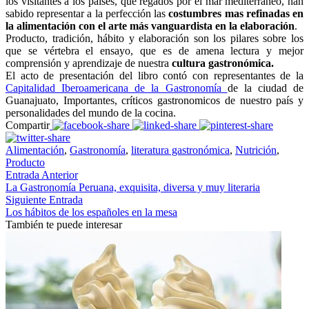
los visitantes a los países, que regados por el mar mediterráneo, han
sabido representar a la perfección las
costumbres mas refinadas en
la alimentación con el arte más vanguardista en la elaboración
.
Producto, tradición, hábito y elaboración son los pilares sobre los
que se vértebra el ensayo, que es de amena lectura y mejor
comprensión y aprendizaje de nuestra
cultura gastronómica.
El acto de presentación del libro contó con representantes de la
Capitalidad Iberoamericana de la Gastronomía
de la ciudad de
Guanajuato, Importantes, críticos gastronomicos de nuestro país y
personalidades del mundo de la cocina.
Compartir
Alimentación
,
Gastronomía
,
literatura gastronómica
,
Nutrición
,
Producto
Entrada Anterior
La Gastronomía Peruana, exquisita, diversa y muy literaria
Siguiente Entrada
Los hábitos de los españoles en la mesa
También te puede interesar