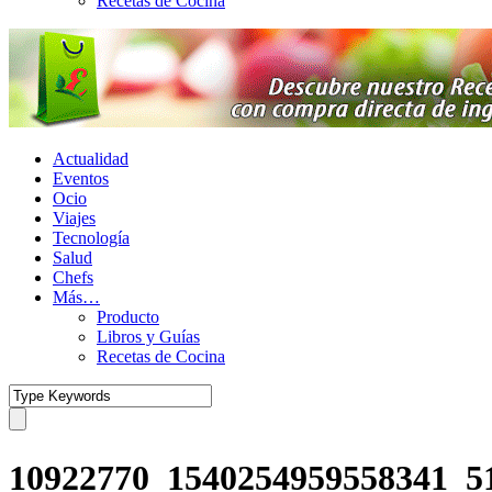
Recetas de Cocina
Actualidad
Eventos
Ocio
Viajes
Tecnología
Salud
Chefs
Más…
Producto
Libros y Guías
Recetas de Cocina
10922770_1540254959558341_5