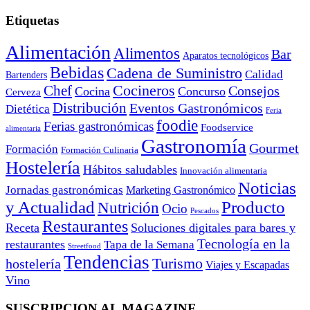
Etiquetas
Alimentación
Alimentos
Bar
Aparatos tecnológicos
Bebidas
Cadena de Suministro
Calidad
Bartenders
Cocineros
Chef
Consejos
Cocina
Concurso
Cerveza
Distribución
Eventos Gastronómicos
Dietética
Feria
foodie
Ferias gastronómicas
Foodservice
alimentaria
Gastronomía
Gourmet
Formación
Formación Culinaria
Hostelería
Hábitos saludables
Innovación alimentaria
Noticias
Jornadas gastronómicas
Marketing Gastronómico
y Actualidad
Producto
Nutrición
Ocio
Pescados
Restaurantes
Receta
Soluciones digitales para bares y
Tecnología en la
restaurantes
Tapa de la Semana
Streetfood
Tendencias
Turismo
hostelería
Viajes y Escapadas
Vino
SUSCRIPCION AL MAGAZINE