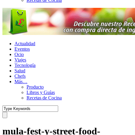
Recetas de Cocina
Actualidad
Eventos
Ocio
Viajes
Tecnología
Salud
Chefs
Más…
Producto
Libros y Guías
Recetas de Cocina
mula-fest-y-street-food-