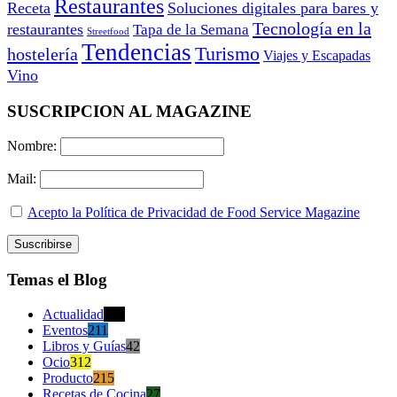
Restaurantes
Receta
Soluciones digitales para bares y
Tecnología en la
restaurantes
Tapa de la Semana
Streetfood
Tendencias
Turismo
hostelería
Viajes y Escapadas
Vino
SUSCRIPCION AL MAGAZINE
Nombre:
Mail:
Acepto la Política de Privacidad de Food Service Magazine
Temas el Blog
Actualidad
470
Eventos
211
Libros y Guías
42
Ocio
312
Producto
215
Recetas de Cocina
27