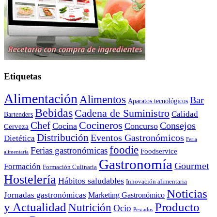
Etiquetas
Alimentación
Alimentos
Bar
Aparatos tecnológicos
Bebidas
Cadena de Suministro
Calidad
Bartenders
Cocineros
Chef
Consejos
Cocina
Concurso
Cerveza
Distribución
Eventos Gastronómicos
Dietética
Feria
foodie
Ferias gastronómicas
Foodservice
alimentaria
Gastronomía
Gourmet
Formación
Formación Culinaria
Hostelería
Hábitos saludables
Innovación alimentaria
Noticias
Jornadas gastronómicas
Marketing Gastronómico
y Actualidad
Producto
Nutrición
Ocio
Pescados