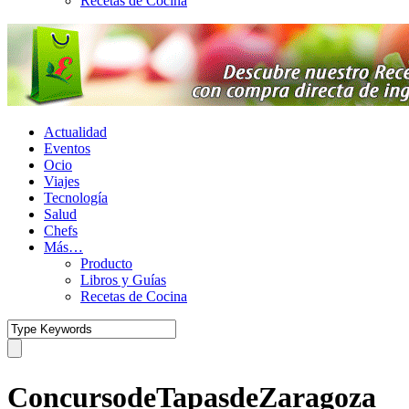
Recetas de Cocina
Actualidad
Eventos
Ocio
Viajes
Tecnología
Salud
Chefs
Más…
Producto
Libros y Guías
Recetas de Cocina
ConcursodeTapasdeZaragoza