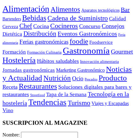
Alimentación
Alimentos
Bar
Aparatos tecnológicos
Bebidas
Cadena de Suministro
Calidad
Bartenders
Cocineros
Chef
Consejos
Cocina
Concurso
Cerveza
Distribución
Eventos Gastronómicos
Dietética
Feria
foodie
Ferias gastronómicas
Foodservice
alimentaria
Gastronomía
Gourmet
Formación
Formación Culinaria
Hostelería
Hábitos saludables
Innovación alimentaria
Noticias
Jornadas gastronómicas
Marketing Gastronómico
y Actualidad
Producto
Nutrición
Ocio
Pescados
Restaurantes
Receta
Soluciones digitales para bares y
Tecnología en la
restaurantes
Tapa de la Semana
Streetfood
Tendencias
Turismo
hostelería
Viajes y Escapadas
Vino
SUSCRIPCION AL MAGAZINE
Nombre: