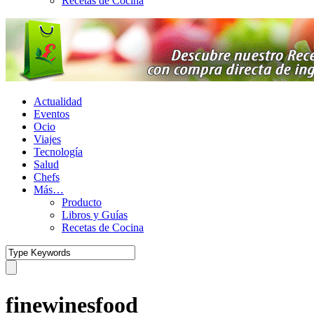
Recetas de Cocina
Actualidad
Eventos
Ocio
Viajes
Tecnología
Salud
Chefs
Más…
Producto
Libros y Guías
Recetas de Cocina
finewinesfood