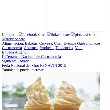
Compartir
Alimentación
,
Bebidas
,
Cerveza
,
Chef
,
Eventos Gastronómicos
,
Gastronomía
,
Gourmet
,
Producto
,
Tendencias
,
Vino
Entrada Anterior
II Certamen Nacional de Gastronomía
Siguiente Entrada
Feria Nacional del Vino FENAVIN 2015
También te puede interesar