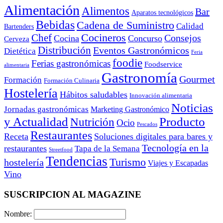
Alimentación
Alimentos
Bar
Aparatos tecnológicos
Bebidas
Cadena de Suministro
Calidad
Bartenders
Cocineros
Chef
Consejos
Cocina
Concurso
Cerveza
Distribución
Eventos Gastronómicos
Dietética
Feria
foodie
Ferias gastronómicas
Foodservice
alimentaria
Gastronomía
Gourmet
Formación
Formación Culinaria
Hostelería
Hábitos saludables
Innovación alimentaria
Noticias
Jornadas gastronómicas
Marketing Gastronómico
y Actualidad
Producto
Nutrición
Ocio
Pescados
Restaurantes
Receta
Soluciones digitales para bares y
Tecnología en la
restaurantes
Tapa de la Semana
Streetfood
Tendencias
Turismo
hostelería
Viajes y Escapadas
Vino
SUSCRIPCION AL MAGAZINE
Nombre: