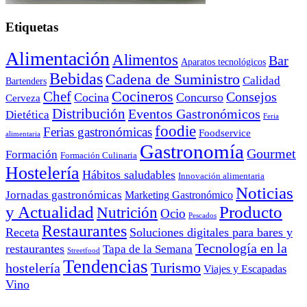
Etiquetas
Alimentación
Alimentos
Bar
Aparatos tecnológicos
Bebidas
Cadena de Suministro
Calidad
Bartenders
Cocineros
Chef
Consejos
Cocina
Concurso
Cerveza
Distribución
Eventos Gastronómicos
Dietética
Feria
foodie
Ferias gastronómicas
Foodservice
alimentaria
Gastronomía
Gourmet
Formación
Formación Culinaria
Hostelería
Hábitos saludables
Innovación alimentaria
Noticias
Jornadas gastronómicas
Marketing Gastronómico
y Actualidad
Producto
Nutrición
Ocio
Pescados
Restaurantes
Receta
Soluciones digitales para bares y
Tecnología en la
restaurantes
Tapa de la Semana
Streetfood
Tendencias
Turismo
hostelería
Viajes y Escapadas
Vino