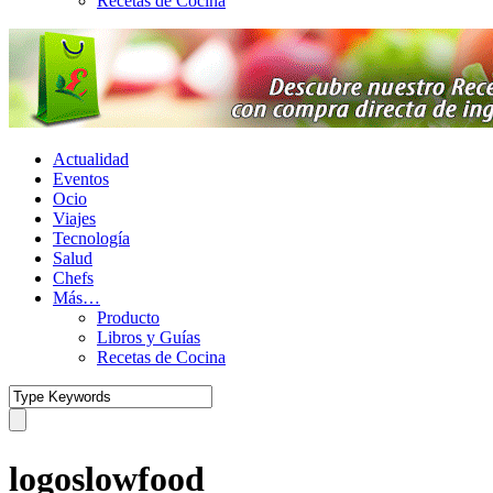
Recetas de Cocina
Actualidad
Eventos
Ocio
Viajes
Tecnología
Salud
Chefs
Más…
Producto
Libros y Guías
Recetas de Cocina
logoslowfood