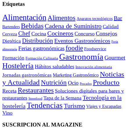
Etiquetas
Alimentación
Alimentos
Bar
Aparatos tecnológicos
Bebidas
Cadena de Suministro
Calidad
Bartenders
Cocineros
Chef
Consejos
Cocina
Concurso
Cerveza
Distribución
Eventos Gastronómicos
Dietética
Feria
foodie
Ferias gastronómicas
Foodservice
alimentaria
Gastronomía
Gourmet
Formación
Formación Culinaria
Hostelería
Hábitos saludables
Innovación alimentaria
Noticias
Jornadas gastronómicas
Marketing Gastronómico
y Actualidad
Producto
Nutrición
Ocio
Pescados
Restaurantes
Receta
Soluciones digitales para bares y
Tecnología en la
restaurantes
Tapa de la Semana
Streetfood
Tendencias
Turismo
hostelería
Viajes y Escapadas
Vino
SUSCRIPCION AL MAGAZINE