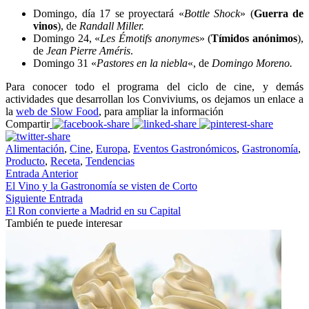
Domingo, día 17 se proyectará «
Bottle Shock
» (
Guerra de
vinos
), de
Randall Miller.
Domingo 24, «
Les Émotifs anonyme
s» (
Tímidos anónimos
),
de
Jean Pierre Améris
.
Domingo 31 «
Pastores en la niebla
«, de
Domingo Moreno.
Para conocer todo el programa del ciclo de cine, y demás
actividades que desarrollan los Conviviums, os dejamos un enlace a
la
web de Slow Food
, para ampliar la información
Compartir
Alimentación
,
Cine
,
Europa
,
Eventos Gastronómicos
,
Gastronomía
,
Producto
,
Receta
,
Tendencias
Entrada Anterior
El Vino y la Gastronomía se visten de Corto
Siguiente Entrada
El Ron convierte a Madrid en su Capital
También te puede interesar