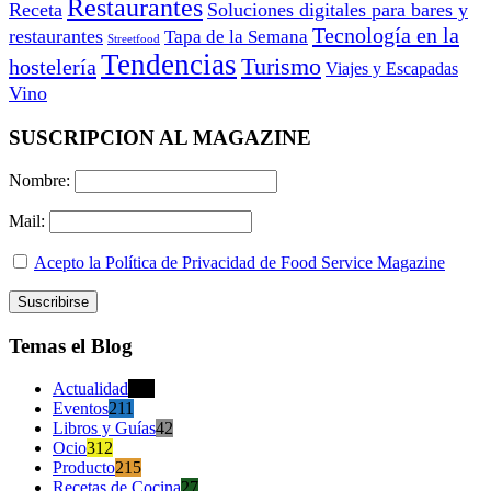
Restaurantes
Receta
Soluciones digitales para bares y
Tecnología en la
restaurantes
Tapa de la Semana
Streetfood
Tendencias
Turismo
hostelería
Viajes y Escapadas
Vino
SUSCRIPCION AL MAGAZINE
Nombre:
Mail:
Acepto la Política de Privacidad de Food Service Magazine
Temas el Blog
Actualidad
470
Eventos
211
Libros y Guías
42
Ocio
312
Producto
215
Recetas de Cocina
27