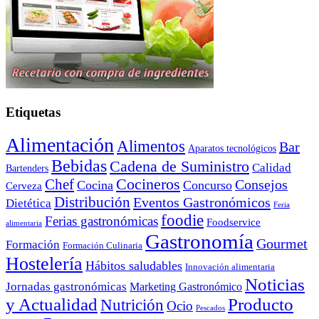
Etiquetas
Alimentación
Alimentos
Bar
Aparatos tecnológicos
Bebidas
Cadena de Suministro
Calidad
Bartenders
Cocineros
Chef
Consejos
Cocina
Concurso
Cerveza
Distribución
Eventos Gastronómicos
Dietética
Feria
foodie
Ferias gastronómicas
Foodservice
alimentaria
Gastronomía
Gourmet
Formación
Formación Culinaria
Hostelería
Hábitos saludables
Innovación alimentaria
Noticias
Jornadas gastronómicas
Marketing Gastronómico
y Actualidad
Producto
Nutrición
Ocio
Pescados