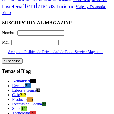
Tendencias
Turismo
hostelería
Viajes y Escapadas
Vino
SUSCRIPCION AL MAGAZINE
Nombre:
Mail:
Acepto la Política de Privacidad de Food Service Magazine
Temas el Blog
Actualidad
470
Eventos
211
Libros y Guías
42
Ocio
312
Producto
215
Recetas de Cocina
27
Salud
144
Tecnología
151