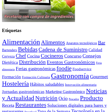
Etiquetas
Alimentación
Alimentos
Bar
Aparatos tecnológicos
Bebidas
Cadena de Suministro
Calidad
Bartenders
Cocineros
Chef
Consejos
Cocina
Concurso
Cerveza
Distribución
Eventos Gastronómicos
Dietética
Feria
foodie
Ferias gastronómicas
Foodservice
alimentaria
Gastronomía
Gourmet
Formación
Formación Culinaria
Hostelería
Hábitos saludables
Innovación alimentaria
Noticias
Jornadas gastronómicas
Marketing Gastronómico
y Actualidad
Producto
Nutrición
Ocio
Pescados
Restaurantes
Receta
Soluciones digitales para bares y
Tecnología en la
restaurantes
Tapa de la Semana
Streetfood