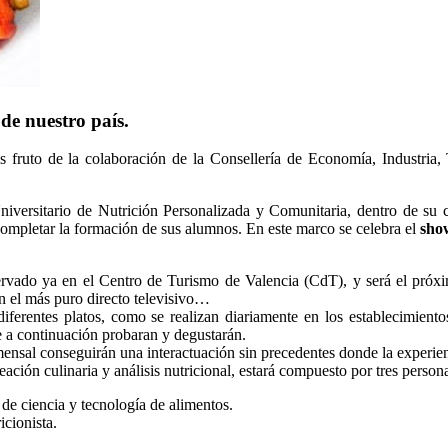
de nuestro país.
 es fruto de la colaboración de la Consellería de Economía, Industr
versitario de Nutrición Personalizada y Comunitaria, dentro de su car
completar la formación de sus alumnos. En este marco se celebra el
sho
servado ya en el Centro de Turismo de Valencia (CdT), y será el próxim
n el más puro directo televisivo…
iferentes platos, como se realizan diariamente en los establecimientos
 a continuación probaran y degustarán.
nsal conseguirán una interactuación sin precedentes donde la experienci
eación culinaria y análisis nutricional, estará compuesto por tres person
 de ciencia y tecnología de alimentos.
icionista.