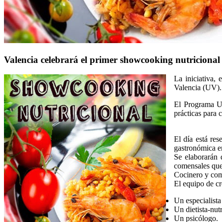
Valencia celebrará el primer showcooking nutricional 
La iniciativa,
Valencia (UV).
El Programa Uni
prácticas para 
El día está re
gastronómica e
Se elaborarán d
comensales que
Cocinero y come
El equipo de cr
Un especialista
Un dietista-nutr
Un psicólogo.