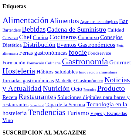
Etiquetas
Alimentación
Alimentos
Bar
Aparatos tecnológicos
Bebidas
Cadena de Suministro
Calidad
Bartenders
Cocineros
Chef
Consejos
Cocina
Concurso
Cerveza
Distribución
Eventos Gastronómicos
Dietética
Feria
foodie
Ferias gastronómicas
Foodservice
alimentaria
Gastronomía
Gourmet
Formación
Formación Culinaria
Hostelería
Hábitos saludables
Innovación alimentaria
Noticias
Jornadas gastronómicas
Marketing Gastronómico
y Actualidad
Producto
Nutrición
Ocio
Pescados
Restaurantes
Receta
Soluciones digitales para bares y
Tecnología en la
restaurantes
Tapa de la Semana
Streetfood
Tendencias
Turismo
hostelería
Viajes y Escapadas
Vino
SUSCRIPCION AL MAGAZINE