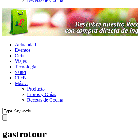
Recetas de Cocina
Actualidad
Eventos
Ocio
Viajes
Tecnología
Salud
Chefs
Más…
Producto
Libros y Guías
Recetas de Cocina
gastrotour