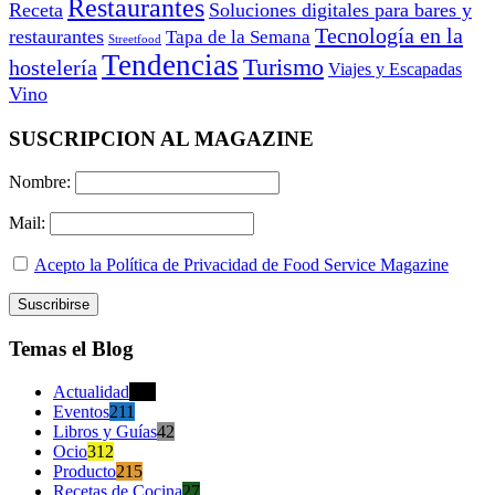
Restaurantes
Receta
Soluciones digitales para bares y
Tecnología en la
restaurantes
Tapa de la Semana
Streetfood
Tendencias
Turismo
hostelería
Viajes y Escapadas
Vino
SUSCRIPCION AL MAGAZINE
Nombre:
Mail:
Acepto la Política de Privacidad de Food Service Magazine
Temas el Blog
Actualidad
470
Eventos
211
Libros y Guías
42
Ocio
312
Producto
215
Recetas de Cocina
27