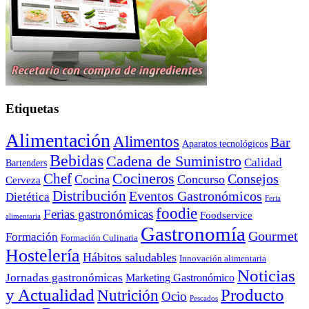
Etiquetas
Alimentación
Alimentos
Bar
Aparatos tecnológicos
Bebidas
Cadena de Suministro
Calidad
Bartenders
Cocineros
Chef
Consejos
Cocina
Concurso
Cerveza
Distribución
Eventos Gastronómicos
Dietética
Feria
foodie
Ferias gastronómicas
Foodservice
alimentaria
Gastronomía
Gourmet
Formación
Formación Culinaria
Hostelería
Hábitos saludables
Innovación alimentaria
Noticias
Jornadas gastronómicas
Marketing Gastronómico
y Actualidad
Producto
Nutrición
Ocio
Pescados