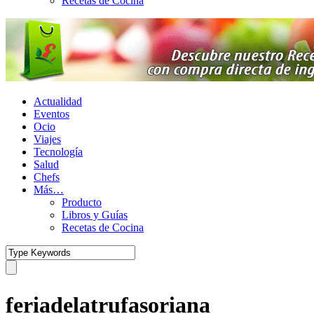
Recetas de Cocina
Actualidad
Eventos
Ocio
Viajes
Tecnología
Salud
Chefs
Más…
Producto
Libros y Guías
Recetas de Cocina
feriadelatrufasoriana