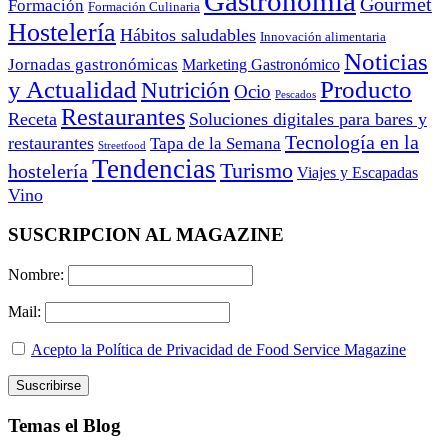
Gastronomía
Gourmet
Formación
Formación Culinaria
Hostelería
Hábitos saludables
Innovación alimentaria
Noticias
Jornadas gastronómicas
Marketing Gastronómico
y Actualidad
Producto
Nutrición
Ocio
Pescados
Restaurantes
Receta
Soluciones digitales para bares y
Tecnología en la
restaurantes
Tapa de la Semana
Streetfood
Tendencias
Turismo
hostelería
Viajes y Escapadas
Vino
SUSCRIPCION AL MAGAZINE
Nombre:
Mail:
Acepto la Política de Privacidad de Food Service Magazine
Temas el Blog