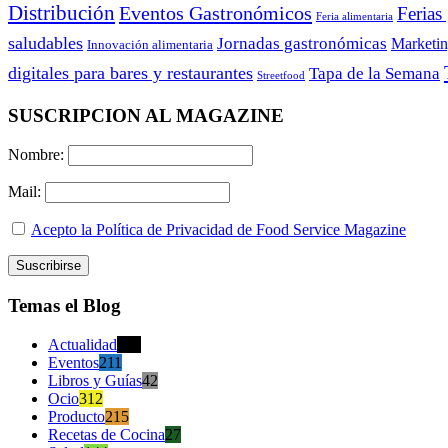
Distribución
Eventos Gastronómicos
Ferias
Feria alimentaria
saludables
Jornadas gastronómicas
Marketi
Innovación alimentaria
digitales para bares y restaurantes
Tapa de la Semana
Streetfood
SUSCRIPCION AL MAGAZINE
Nombre:
Mail:
Acepto la Política de Privacidad de Food Service Magazine
Temas el Blog
Actualidad
470
Eventos
211
Libros y Guías
42
Ocio
312
Producto
215
Recetas de Cocina
27