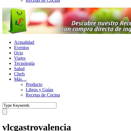
Recetas de Cocina
Actualidad
Eventos
Ocio
Viajes
Tecnología
Salud
Chefs
Más…
Producto
Libros y Guías
Recetas de Cocina
vlcgastrovalencia