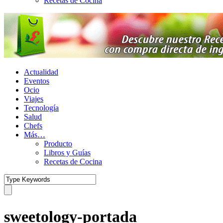
Recetas de Cocina
Actualidad
Eventos
Ocio
Viajes
Tecnología
Salud
Chefs
Más…
Producto
Libros y Guías
Recetas de Cocina
sweetology-portada