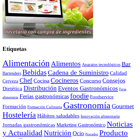
Etiquetas
Alimentación
Alimentos
Bar
Aparatos tecnológicos
Bebidas
Cadena de Suministro
Calidad
Bartenders
Cocineros
Chef
Consejos
Cocina
Concurso
Cerveza
Distribución
Eventos Gastronómicos
Dietética
Feria
foodie
Ferias gastronómicas
Foodservice
alimentaria
Gastronomía
Gourmet
Formación
Formación Culinaria
Hostelería
Hábitos saludables
Innovación alimentaria
Noticias
Jornadas gastronómicas
Marketing Gastronómico
y Actualidad
Producto
Nutrición
Ocio
Pescados