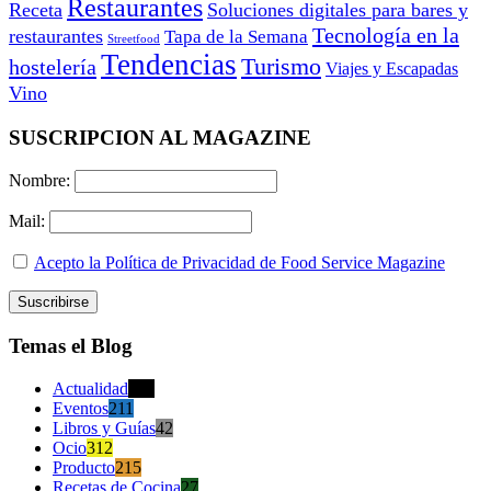
Restaurantes
Receta
Soluciones digitales para bares y
Tecnología en la
restaurantes
Tapa de la Semana
Streetfood
Tendencias
Turismo
hostelería
Viajes y Escapadas
Vino
SUSCRIPCION AL MAGAZINE
Nombre:
Mail:
Acepto la Política de Privacidad de Food Service Magazine
Temas el Blog
Actualidad
470
Eventos
211
Libros y Guías
42
Ocio
312
Producto
215
Recetas de Cocina
27