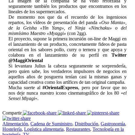
La imagen de la compañía se ha visto reforzada y
seguramente también los productos que encontramos en los
lineales de los supermercados.
De momento nos que da el recuerdo de los ingeniosos
repartos, los vídeos de presentación del panda
«Oso Manta»,
de la Geisha «Yin Yang», el Ninja «Ninchaku» o del
mismísimo Maestro «Myaggi»
(con 2gg).
El proyecto, supone la primera incursión on-line de Maggi en
el lanzamiento de un producto, concretamente fideos de pasta
oriental en los sabores pollo, curry o ternera y que apoya y
colabora en el lanzamiento de su perfil en
Twitter
@MaggiOriental
Si levantara Julius la cabeza seguramente se sorprendería,
pero quien sabe, los verdaderos impulsores de negocios en
aquellos años de posguerra tenían casi la mismas ganas y
capacidad creativa como los artífices de tan original campaña.
Mucha suerte al
#OrientalExpress
, pero por favor que no
nos deje nunca nuestro icono cinematográfico de los 80 «
el
Sensei Miyagi
«.
Compartir
Alimentación
,
Cadena de Suministro
,
Distribución
,
Gastronomía
,
Hostelería
,
Logística alimentaria
,
Restaurantes
,
Tecnología en la
hostelería
,
TV