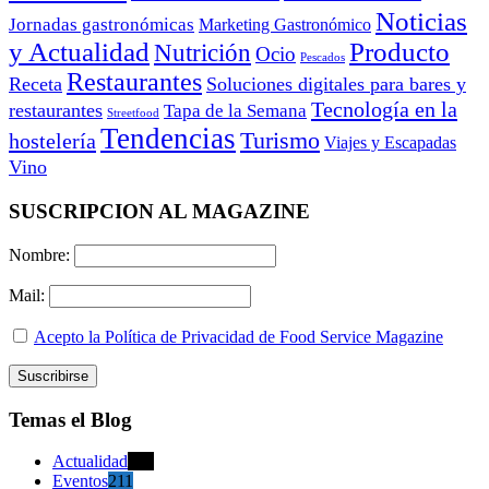
Noticias
Jornadas gastronómicas
Marketing Gastronómico
y Actualidad
Producto
Nutrición
Ocio
Pescados
Restaurantes
Receta
Soluciones digitales para bares y
Tecnología en la
restaurantes
Tapa de la Semana
Streetfood
Tendencias
Turismo
hostelería
Viajes y Escapadas
Vino
SUSCRIPCION AL MAGAZINE
Nombre:
Mail:
Acepto la Política de Privacidad de Food Service Magazine
Temas el Blog
Actualidad
470
Eventos
211