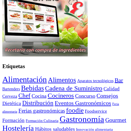
Etiquetas
Alimentación
Alimentos
Bar
Aparatos tecnológicos
Bebidas
Cadena de Suministro
Calidad
Bartenders
Cocineros
Chef
Consejos
Cocina
Concurso
Cerveza
Distribución
Eventos Gastronómicos
Dietética
Feria
foodie
Ferias gastronómicas
Foodservice
alimentaria
Gastronomía
Gourmet
Formación
Formación Culinaria
Hostelería
Hábitos saludables
Innovación alimentaria