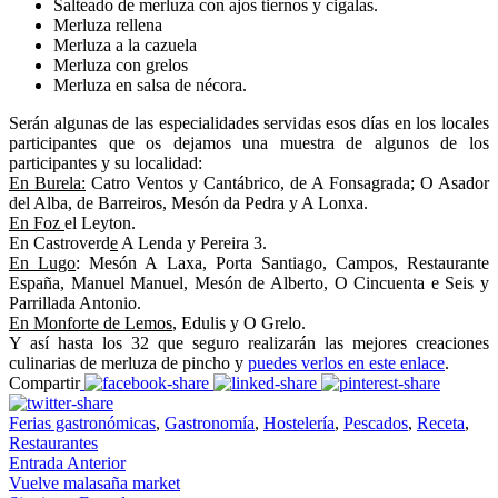
Salteado de merluza con ajos tiernos y cigalas.
Merluza rellena
Merluza a la cazuela
Merluza con grelos
Merluza en salsa de nécora.
Serán algunas de las especialidades servidas esos días en los locales
participantes que os dejamos una muestra de algunos de los
participantes y su localidad:
En Burela:
Catro Ventos y Cantábrico, de A Fonsagrada; O Asador
del Alba, de Barreiros, Mesón da Pedra y A Lonxa.
En Foz
el Leyton.
En Castroverd
e
A Lenda y Pereira 3.
En Lugo
: Mesón A Laxa, Porta Santiago, Campos, Restaurante
España, Manuel Manuel, Mesón de Alberto, O Cincuenta e Seis y
Parrillada Antonio.
En Monforte de Lemos
, Edulis y O Grelo.
Y así hasta los 32 que seguro realizarán las mejores creaciones
culinarias de merluza de pincho y
puedes verlos en este enlace
.
Compartir
Ferias gastronómicas
,
Gastronomía
,
Hostelería
,
Pescados
,
Receta
,
Restaurantes
Entrada Anterior
Vuelve malasaña market