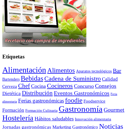
Etiquetas
Alimentación
Alimentos
Bar
Aparatos tecnológicos
Bebidas
Cadena de Suministro
Calidad
Bartenders
Cocineros
Chef
Consejos
Cocina
Concurso
Cerveza
Distribución
Eventos Gastronómicos
Dietética
Feria
foodie
Ferias gastronómicas
Foodservice
alimentaria
Gastronomía
Gourmet
Formación
Formación Culinaria
Hostelería
Hábitos saludables
Innovación alimentaria
Noticias
Jornadas gastronómicas
Marketing Gastronómico