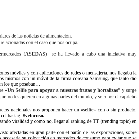
lares de las noticias de alimentación.
 relacionadas con el caso que nos ocupa.
ermercados (
ASEDAS
) se ha llevado a cabo una iniciativa muy
onos móviles y con aplicaciones de redes o mensajería, nos llegaba la
llos mísmos con un móvil de la firma coreana Samsung, que tanto dio
aron los que posaban…
bre
«Un Selfie para apoyar a nuestras frutas y hortalizas”
y surge
ue no les quieren en algunas partes del mundo, y solo por el capricho
ductos nacionales nos proponen hacer un
«selfie»
con o sin producto,
do el hastag
#vetoruso.
eando viralidad y como no, llegar al ranking de TT (trending topic) en
isto afectadas en gran parte con el parón de las exportaciones, sobre
s necesaria su colocación en mercados de consumo para evitar que se