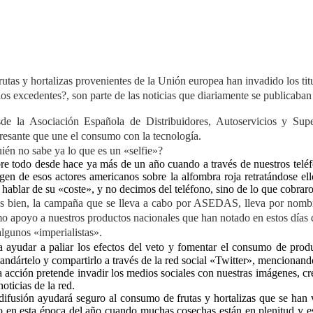
rutas y hortalizas provenientes de la Unión europea han invadido los titu
os excedentes?, son parte de las noticias que diariamente se publicaban
de la Asociación Española de Distribuidores, Autoservicios y Sup
eresante que une el consumo con la tecnología.
ién no sabe ya lo que es un «selfie»?
re todo desde hace ya más de un año cuando a través de nuestros teléf
gen de esos actores americanos sobre la alfombra roja retratándose e
 hablar de su «coste», y no decimos del teléfono, sino de lo que cobr
s bien, la campaña que se lleva a cabo por ASEDAS, lleva por nom
o apoyo a nuestros productos nacionales que han notado en estos días q
algunos «imperialistas».
a ayudar a paliar los efectos del veto y fomentar el consumo de pro
andártelo y compartirlo a través de la red social «Twitter», mencionan
a acción pretende invadir los medios sociales con nuestras imágenes, cr
noticias de la red.
difusión ayudará seguro al consumo de frutas y hortalizas que se han v
o en esta época del año cuando muchas cosechas están en plenitud y e