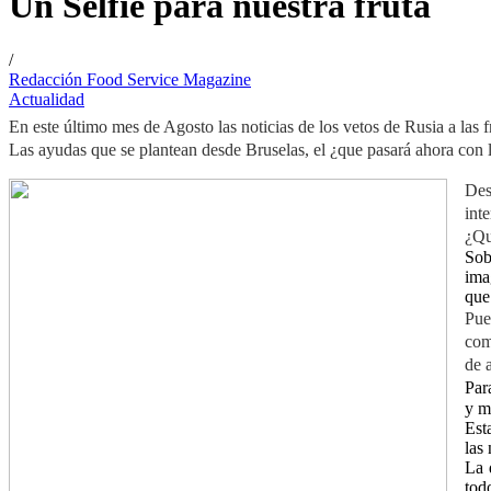
Un Selfie para nuestra fruta
/
Redacción Food Service Magazine
Actualidad
En este último mes de Agosto las noticias de los vetos de Rusia a las f
Las ayudas que se plantean desde Bruselas, el ¿que pasará ahora con l
Des
int
¿Qu
Sob
ima
que
Pue
com
de 
Par
y m
Est
las 
La 
tod