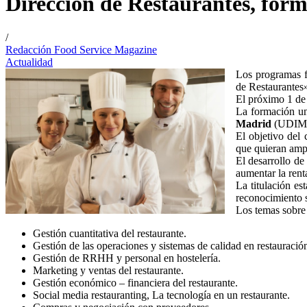
Dirección de Restaurantes, for
/
Redacción Food Service Magazine
Actualidad
Los programas 
de Restaurantes
El próximo 1 de 
La formación un
Madrid
(UDIM
El objetivo del 
que quieran ampl
El desarrollo de
aumentar la rent
La titulación es
reconocimiento s
Los temas sobre 
Gestión cuantitativa del restaurante.
Gestión de las operaciones y sistemas de calidad en restauració
Gestión de RRHH y personal en hostelería.
Marketing y ventas del restaurante.
Gestión económico – financiera del restaurante.
Social media restauranting, La tecnología en un restaurante.