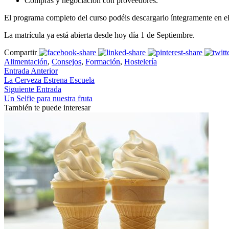
Compras y negociación con proveedores.
El programa completo del curso podéis descargarlo íntegramente en e
La matrícula ya está abierta desde hoy día 1 de Septiembre.
Compartir
Alimentación
,
Consejos
,
Formación
,
Hostelería
Entrada Anterior
La Cerveza Estrena Escuela
Siguiente Entrada
Un Selfie para nuestra fruta
También te puede interesar