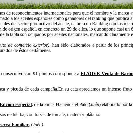
mos de reconocimientos internacionales para que el nombre y la marca
«
mado a los aceites españoles como ganadores del ranking que publica 
onales del sector productivo del aceite, elabora un Ranking con los me
n de origen español, en concreto un 29 de ellos, lo que supone casi u
 de la tabla son ocupados por aceites nacionales, marcando claramente 
ituto de comercio exterior)
, han sido elaborados a partir de los princ
jurados de éstos certámenes.
o consecutivo con 91 puntos corresponde a
El AOVE Venta de Baró
anca y picuda de cada campaña.En su cata apreciamos un intenso fruto v
dcion Especial
, de la Finca Hacienda el Palo (
Jaén
) elaborado por l
sos de hierba, con trazas de tomate, madera y plátano.
erva Familiar
, (
Jaén)