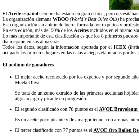
El
Aceite español
siempre ha estado en gran estima, pero necesitába
La organización alemana
WBOO
(World´s Best Olive Oils)
ha procla
Esta organización sin animo de lucro, formada por expertos y profesi
En esta edición, más del 50% de los
Aceites
incluidos en el mismo so
Lo más importante de esta clasificación es que los 8 primeros puestos
día mejoran en sus almazaras.
Todos los datos, según la información aportada por el
ICEX
(
Inst
ocupado los primeros lugares en las catas a ciegas elaboradas por los 
El podium de ganadores
El mejor aceite reconocido por los expertos y por segundo añ
Muela Oliva.
Se trata de un zumo extraído de las primeras aceitunas hojibl
algo amargo y picante en progresión.
El segundo clasificado con 78 puntos es el
AVOE Bravoleum E
Es un aceite poco picante y de amargor tenue, con aromas inten
El tercer clasificado con 77 puntos es el
AVOE Oro Bailen Res