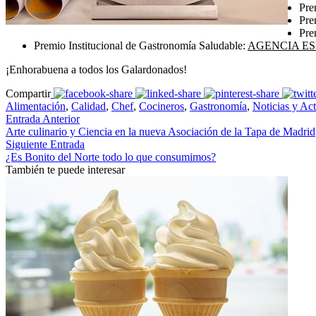
Pre
Pre
Pre
Premio Institucional de Gastronomía Saludable:
AGENCIA ES
¡Enhorabuena a todos los Galardonados!
Compartir
Alimentación
,
Calidad
,
Chef
,
Cocineros
,
Gastronomía
,
Noticias y Ac
Entrada Anterior
Arte culinario y Ciencia en la nueva Asociación de la Tapa de Madrid
Siguiente Entrada
¿Es Bonito del Norte todo lo que consumimos?
También te puede interesar