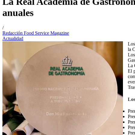
La Real Academia de Gastronomí
anuales
/
Redacción Food Service Magazine
Actualidad
Los
la 
Los
Gas
La 
El 
com
eve
Tra
Los
Pre
Pre
Pre
Pre
Pre