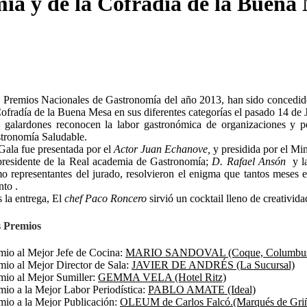
a y de la Cofradía de la Buena 
 Premios Nacionales de Gastronomía del año 2013, han sido concedido
Cofradía de la Buena Mesa en sus diferentes categorías el pasado 14 de J
 galardones reconocen la labor gastronómica de organizaciones y p
tronomía Saludable.
Gala fue presentada por el
Actor Juan Echanove,
y presidida por el Mi
presidente de la Real academia de Gastronomía;
D.
Rafael Ansón
y l
o representantes del jurado, resolvieron el enigma que tantos meses 
nto .
s la entrega, El
chef Paco Roncero
sirvió un cocktail lleno de creativid
 Premios
mio al Mejor Jefe de Cocina:
MARIO SANDOVAL (Coque, Columbu
mio al Mejor Director de Sala:
JAVIER DE ANDRÉS (La Sucursal)
mio al Mejor Sumiller:
GEMMA VELA (Hotel Ritz)
mio a la Mejor Labor Periodística:
PABLO AMATE (Ideal)
mio a la Mejor Publicación:
OLEUM de Carlos Falcó.(Marqués de Gri