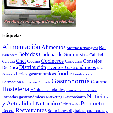
Etiquetas
Alimentación
Alimentos
Bar
Aparatos tecnológicos
Bebidas
Cadena de Suministro
Calidad
Bartenders
Cocineros
Chef
Consejos
Cocina
Concurso
Cerveza
Distribución
Eventos Gastronómicos
Dietética
Feria
foodie
Ferias gastronómicas
Foodservice
alimentaria
Gastronomía
Gourmet
Formación
Formación Culinaria
Hostelería
Hábitos saludables
Innovación alimentaria
Noticias
Jornadas gastronómicas
Marketing Gastronómico
y Actualidad
Producto
Nutrición
Ocio
Pescados
Restaurantes
Receta
Soluciones digitales para bares y