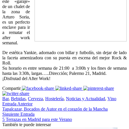
este «garaje»
de un chalet de
la zona de
Arturo Soria,
es un perfecto
enclave para ir
a rematar el
after work
semanal.
De estética Yankie, adornado con billar y futbolín, sin dejar de lado
la faceta amenizadora con su puesta en escena del mejor Rock &
Roll.
Su horario es entre semana de 21:00 a 3:00h y los fines de semana
hasta las 3:30h, largas…..Dirección; Palermo 21, Madrid.
¡Disfrutad del After Work!
Compartir
Bar
,
Bebidas
,
Cerveza
,
Hostelería
,
Noticias y Actualidad
,
Vino
Entrada Anterior
Tapalcazar, Bocados de Autor en el corazón de la Mancha
Siguiente Entrada
5 Terrazas en Madrid para este Verano
También te puede interesar