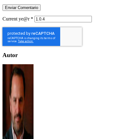
Current ye@r
*
Autor