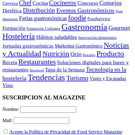
Cocineros
Chef
Consejos
Cocina
Concurso
Cerveza
Distribución
Eventos Gastronómicos
Dietética
Feria
foodie
Ferias gastronómicas
Foodservice
alimentaria
Gastronomía
Gourmet
Formación
Formación Culinaria
Hostelería
Hábitos saludables
Innovación alimentaria
Noticias
Jornadas gastronómicas
Marketing Gastronómico
y Actualidad
Producto
Nutrición
Ocio
Pescados
Restaurantes
Receta
Soluciones digitales para bares y
Tecnología en la
restaurantes
Tapa de la Semana
Streetfood
Tendencias
Turismo
hostelería
Viajes y Escapadas
Vino
SUSCRIPCION AL MAGAZINE
Nombre:
Mail:
Acepto la Política de Privacidad de Food Service Magazine