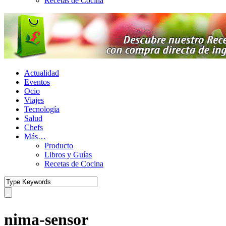
Recetas de Cocina
Actualidad
Eventos
Ocio
Viajes
Tecnología
Salud
Chefs
Más…
Producto
Libros y Guías
Recetas de Cocina
nima-sensor