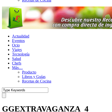
Recetas de Cocina
Actualidad
Eventos
Ocio
Viajes
Tecnología
Salud
Chefs
Más…
Producto
Libros y Guías
Recetas de Cocina
GGEXTRAVAGANZA_4