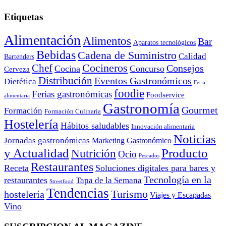
Etiquetas
Alimentación
Alimentos
Bar
Aparatos tecnológicos
Bebidas
Cadena de Suministro
Calidad
Bartenders
Cocineros
Chef
Consejos
Cocina
Concurso
Cerveza
Distribución
Eventos Gastronómicos
Dietética
Feria
foodie
Ferias gastronómicas
Foodservice
alimentaria
Gastronomía
Gourmet
Formación
Formación Culinaria
Hostelería
Hábitos saludables
Innovación alimentaria
Noticias
Jornadas gastronómicas
Marketing Gastronómico
y Actualidad
Producto
Nutrición
Ocio
Pescados
Restaurantes
Receta
Soluciones digitales para bares y
Tecnología en la
restaurantes
Tapa de la Semana
Streetfood
Tendencias
Turismo
hostelería
Viajes y Escapadas
Vino