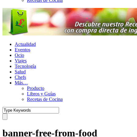
Recetas de Cocina
Actualidad
Eventos
Ocio
Viajes
Tecnología
Salud
Chefs
Más…
Producto
Libros y Guías
Recetas de Cocina
banner-free-from-food