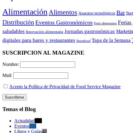
Alimentación
Alimentos
Bar
Aparatos tecnológicos
Bar
Distribución
Eventos Gastronómicos
Ferias
Feria alimentaria
saludables
Jornadas gastronómicas
Marketi
Innovación alimentaria
digitales para bares y restaurantes
Tapa de la Semana
Streetfood
SUSCRIPCION AL MAGAZINE
Nombre:
Mail:
Acepto la Política de Privacidad de Food Service Magazine
Temas el Blog
Actualidad
470
Eventos
211
Libros y Guías
42