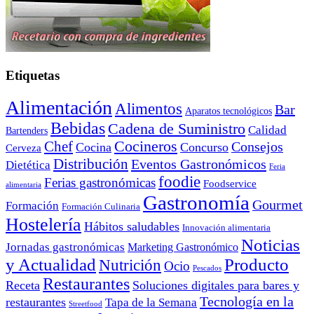
Etiquetas
Alimentación
Alimentos
Bar
Aparatos tecnológicos
Bebidas
Cadena de Suministro
Calidad
Bartenders
Cocineros
Chef
Consejos
Cocina
Concurso
Cerveza
Distribución
Eventos Gastronómicos
Dietética
Feria
foodie
Ferias gastronómicas
Foodservice
alimentaria
Gastronomía
Gourmet
Formación
Formación Culinaria
Hostelería
Hábitos saludables
Innovación alimentaria
Noticias
Jornadas gastronómicas
Marketing Gastronómico
y Actualidad
Producto
Nutrición
Ocio
Pescados
Restaurantes
Receta
Soluciones digitales para bares y
Tecnología en la
restaurantes
Tapa de la Semana
Streetfood