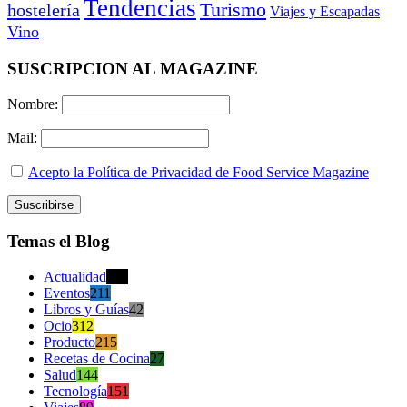
Tendencias
Turismo
hostelería
Viajes y Escapadas
Vino
SUSCRIPCION AL MAGAZINE
Nombre:
Mail:
Acepto la Política de Privacidad de Food Service Magazine
Temas el Blog
Actualidad
470
Eventos
211
Libros y Guías
42
Ocio
312
Producto
215
Recetas de Cocina
27
Salud
144
Tecnología
151