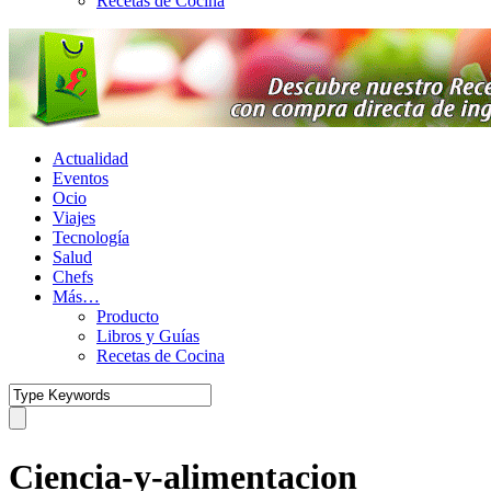
Recetas de Cocina
Actualidad
Eventos
Ocio
Viajes
Tecnología
Salud
Chefs
Más…
Producto
Libros y Guías
Recetas de Cocina
Ciencia-y-alimentacion