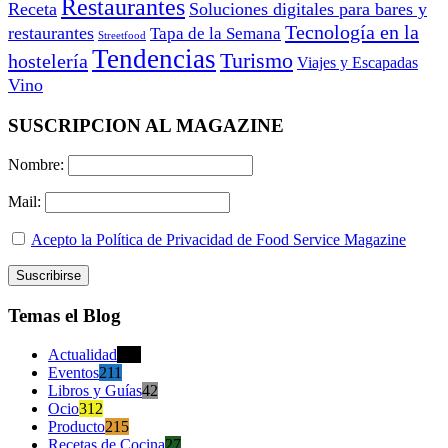
Restaurantes
Receta
Soluciones digitales para bares y
Tecnología en la
restaurantes
Tapa de la Semana
Streetfood
Tendencias
Turismo
hostelería
Viajes y Escapadas
Vino
SUSCRIPCION AL MAGAZINE
Nombre:
Mail:
Acepto la Política de Privacidad de Food Service Magazine
Temas el Blog
Actualidad
470
Eventos
211
Libros y Guías
42
Ocio
312
Producto
215
Recetas de Cocina
27