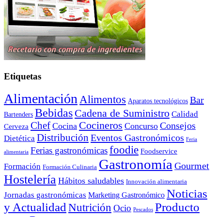
Etiquetas
Alimentación
Alimentos
Bar
Aparatos tecnológicos
Bebidas
Cadena de Suministro
Calidad
Bartenders
Cocineros
Chef
Consejos
Cocina
Concurso
Cerveza
Distribución
Eventos Gastronómicos
Dietética
Feria
foodie
Ferias gastronómicas
Foodservice
alimentaria
Gastronomía
Gourmet
Formación
Formación Culinaria
Hostelería
Hábitos saludables
Innovación alimentaria
Noticias
Jornadas gastronómicas
Marketing Gastronómico
y Actualidad
Producto
Nutrición
Ocio
Pescados