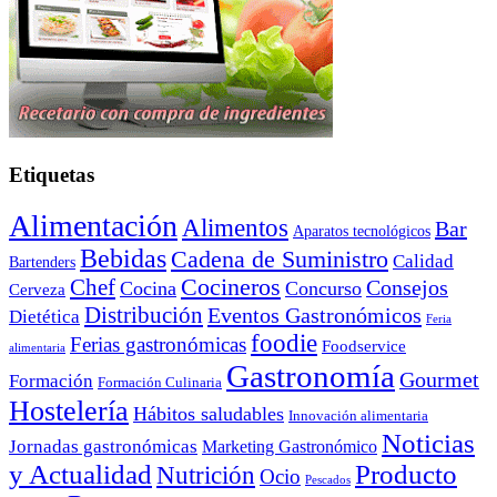
Etiquetas
Alimentación
Alimentos
Bar
Aparatos tecnológicos
Bebidas
Cadena de Suministro
Calidad
Bartenders
Cocineros
Chef
Consejos
Cocina
Concurso
Cerveza
Distribución
Eventos Gastronómicos
Dietética
Feria
foodie
Ferias gastronómicas
Foodservice
alimentaria
Gastronomía
Gourmet
Formación
Formación Culinaria
Hostelería
Hábitos saludables
Innovación alimentaria
Noticias
Jornadas gastronómicas
Marketing Gastronómico
y Actualidad
Producto
Nutrición
Ocio
Pescados