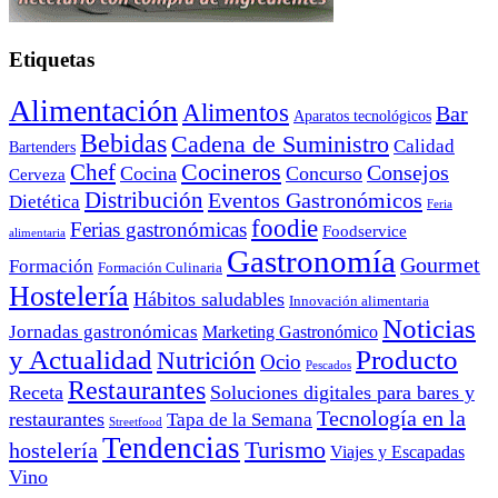
Etiquetas
Alimentación
Alimentos
Bar
Aparatos tecnológicos
Bebidas
Cadena de Suministro
Calidad
Bartenders
Cocineros
Chef
Consejos
Cocina
Concurso
Cerveza
Distribución
Eventos Gastronómicos
Dietética
Feria
foodie
Ferias gastronómicas
Foodservice
alimentaria
Gastronomía
Gourmet
Formación
Formación Culinaria
Hostelería
Hábitos saludables
Innovación alimentaria
Noticias
Jornadas gastronómicas
Marketing Gastronómico
y Actualidad
Producto
Nutrición
Ocio
Pescados
Restaurantes
Receta
Soluciones digitales para bares y
Tecnología en la
restaurantes
Tapa de la Semana
Streetfood
Tendencias
Turismo
hostelería
Viajes y Escapadas
Vino