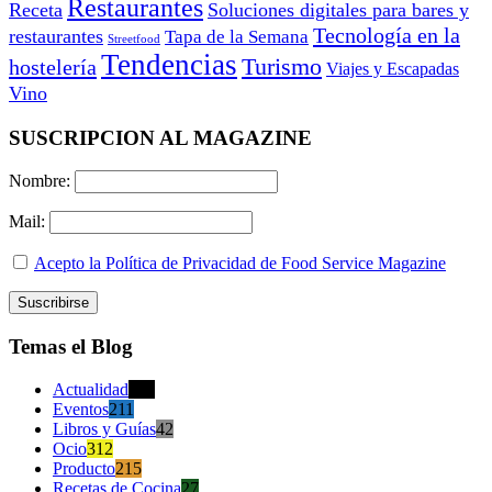
Restaurantes
Receta
Soluciones digitales para bares y
Tecnología en la
restaurantes
Tapa de la Semana
Streetfood
Tendencias
Turismo
hostelería
Viajes y Escapadas
Vino
SUSCRIPCION AL MAGAZINE
Nombre:
Mail:
Acepto la Política de Privacidad de Food Service Magazine
Temas el Blog
Actualidad
470
Eventos
211
Libros y Guías
42
Ocio
312
Producto
215
Recetas de Cocina
27