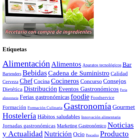
Etiquetas
Alimentación
Alimentos
Bar
Aparatos tecnológicos
Bebidas
Cadena de Suministro
Calidad
Bartenders
Cocineros
Chef
Consejos
Cocina
Concurso
Cerveza
Distribución
Eventos Gastronómicos
Dietética
Feria
foodie
Ferias gastronómicas
Foodservice
alimentaria
Gastronomía
Gourmet
Formación
Formación Culinaria
Hostelería
Hábitos saludables
Innovación alimentaria
Noticias
Jornadas gastronómicas
Marketing Gastronómico
y Actualidad
Producto
Nutrición
Ocio
Pescados