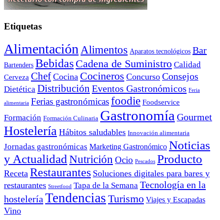
Etiquetas
Alimentación
Alimentos
Bar
Aparatos tecnológicos
Bebidas
Cadena de Suministro
Calidad
Bartenders
Cocineros
Chef
Consejos
Cocina
Concurso
Cerveza
Distribución
Eventos Gastronómicos
Dietética
Feria
foodie
Ferias gastronómicas
Foodservice
alimentaria
Gastronomía
Gourmet
Formación
Formación Culinaria
Hostelería
Hábitos saludables
Innovación alimentaria
Noticias
Jornadas gastronómicas
Marketing Gastronómico
y Actualidad
Producto
Nutrición
Ocio
Pescados
Restaurantes
Receta
Soluciones digitales para bares y
Tecnología en la
restaurantes
Tapa de la Semana
Streetfood
Tendencias
Turismo
hostelería
Viajes y Escapadas
Vino