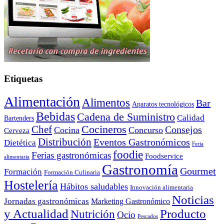
Etiquetas
Alimentación
Alimentos
Bar
Aparatos tecnológicos
Bebidas
Cadena de Suministro
Calidad
Bartenders
Cocineros
Chef
Consejos
Cocina
Concurso
Cerveza
Distribución
Eventos Gastronómicos
Dietética
Feria
foodie
Ferias gastronómicas
Foodservice
alimentaria
Gastronomía
Gourmet
Formación
Formación Culinaria
Hostelería
Hábitos saludables
Innovación alimentaria
Noticias
Jornadas gastronómicas
Marketing Gastronómico
y Actualidad
Producto
Nutrición
Ocio
Pescados