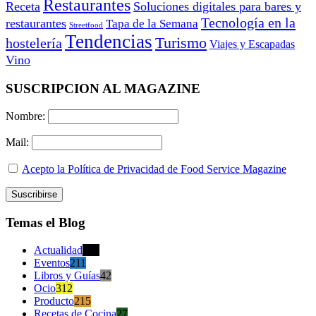
Restaurantes
Receta
Soluciones digitales para bares y
Tecnología en la
restaurantes
Tapa de la Semana
Streetfood
Tendencias
Turismo
hostelería
Viajes y Escapadas
Vino
SUSCRIPCION AL MAGAZINE
Nombre:
Mail:
Acepto la Política de Privacidad de Food Service Magazine
Temas el Blog
Actualidad
470
Eventos
211
Libros y Guías
42
Ocio
312
Producto
215
Recetas de Cocina
27