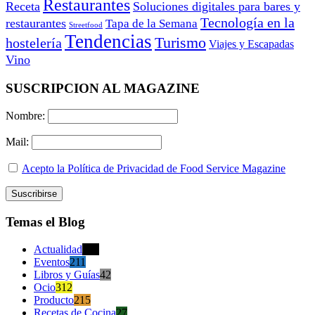
Restaurantes
Receta
Soluciones digitales para bares y
Tecnología en la
restaurantes
Tapa de la Semana
Streetfood
Tendencias
Turismo
hostelería
Viajes y Escapadas
Vino
SUSCRIPCION AL MAGAZINE
Nombre:
Mail:
Acepto la Política de Privacidad de Food Service Magazine
Temas el Blog
Actualidad
470
Eventos
211
Libros y Guías
42
Ocio
312
Producto
215
Recetas de Cocina
27