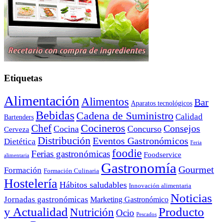
Etiquetas
Alimentación
Alimentos
Bar
Aparatos tecnológicos
Bebidas
Cadena de Suministro
Calidad
Bartenders
Cocineros
Chef
Consejos
Cocina
Concurso
Cerveza
Distribución
Eventos Gastronómicos
Dietética
Feria
foodie
Ferias gastronómicas
Foodservice
alimentaria
Gastronomía
Gourmet
Formación
Formación Culinaria
Hostelería
Hábitos saludables
Innovación alimentaria
Noticias
Jornadas gastronómicas
Marketing Gastronómico
y Actualidad
Producto
Nutrición
Ocio
Pescados