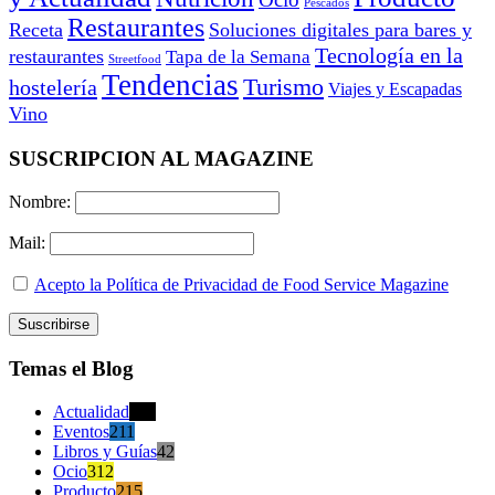
Pescados
Restaurantes
Receta
Soluciones digitales para bares y
Tecnología en la
restaurantes
Tapa de la Semana
Streetfood
Tendencias
Turismo
hostelería
Viajes y Escapadas
Vino
SUSCRIPCION AL MAGAZINE
Nombre:
Mail:
Acepto la Política de Privacidad de Food Service Magazine
Temas el Blog
Actualidad
470
Eventos
211
Libros y Guías
42
Ocio
312
Producto
215