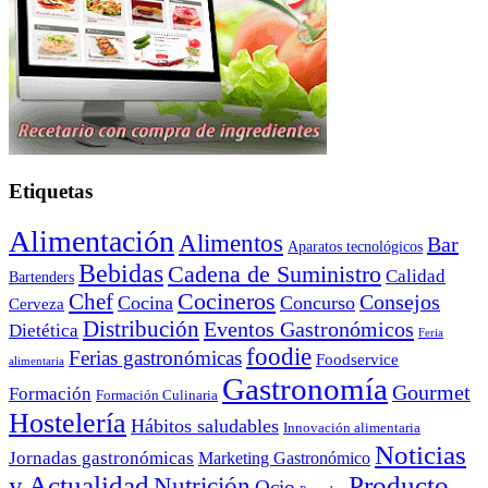
Etiquetas
Alimentación
Alimentos
Bar
Aparatos tecnológicos
Bebidas
Cadena de Suministro
Calidad
Bartenders
Cocineros
Chef
Consejos
Cocina
Concurso
Cerveza
Distribución
Eventos Gastronómicos
Dietética
Feria
foodie
Ferias gastronómicas
Foodservice
alimentaria
Gastronomía
Gourmet
Formación
Formación Culinaria
Hostelería
Hábitos saludables
Innovación alimentaria
Noticias
Jornadas gastronómicas
Marketing Gastronómico
y Actualidad
Producto
Nutrición
Ocio