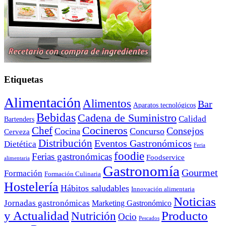
Etiquetas
Alimentación
Alimentos
Bar
Aparatos tecnológicos
Bebidas
Cadena de Suministro
Calidad
Bartenders
Cocineros
Chef
Consejos
Cocina
Concurso
Cerveza
Distribución
Eventos Gastronómicos
Dietética
Feria
foodie
Ferias gastronómicas
Foodservice
alimentaria
Gastronomía
Gourmet
Formación
Formación Culinaria
Hostelería
Hábitos saludables
Innovación alimentaria
Noticias
Jornadas gastronómicas
Marketing Gastronómico
y Actualidad
Producto
Nutrición
Ocio
Pescados