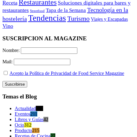
Restaurantes
Receta
Soluciones digitales para bares y
Tecnología en la
restaurantes
Tapa de la Semana
Streetfood
Tendencias
Turismo
hostelería
Viajes y Escapadas
Vino
SUSCRIPCION AL MAGAZINE
Nombre:
Mail:
Acepto la Política de Privacidad de Food Service Magazine
Temas el Blog
Actualidad
470
Eventos
211
Libros y Guías
42
Ocio
312
Producto
215
Recetas de Cocina
27