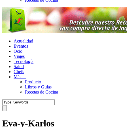
Recetas de Cocina
Actualidad
Eventos
Ocio
Viajes
Tecnología
Salud
Chefs
Más…
Producto
Libros y Guías
Recetas de Cocina
Eva-y-Karlos