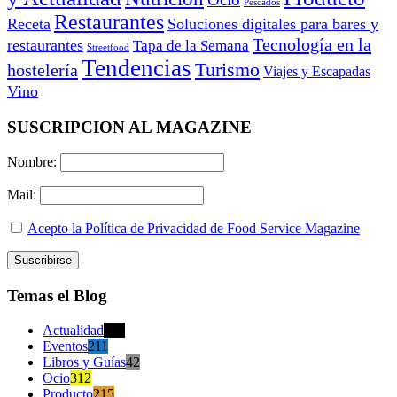
Pescados
Restaurantes
Receta
Soluciones digitales para bares y
Tecnología en la
restaurantes
Tapa de la Semana
Streetfood
Tendencias
Turismo
hostelería
Viajes y Escapadas
Vino
SUSCRIPCION AL MAGAZINE
Nombre:
Mail:
Acepto la Política de Privacidad de Food Service Magazine
Temas el Blog
Actualidad
470
Eventos
211
Libros y Guías
42
Ocio
312
Producto
215