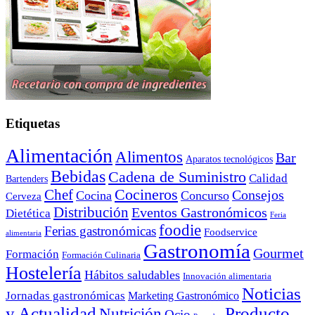
Etiquetas
Alimentación
Alimentos
Bar
Aparatos tecnológicos
Bebidas
Cadena de Suministro
Calidad
Bartenders
Cocineros
Chef
Consejos
Cocina
Concurso
Cerveza
Distribución
Eventos Gastronómicos
Dietética
Feria
foodie
Ferias gastronómicas
Foodservice
alimentaria
Gastronomía
Gourmet
Formación
Formación Culinaria
Hostelería
Hábitos saludables
Innovación alimentaria
Noticias
Jornadas gastronómicas
Marketing Gastronómico
y Actualidad
Producto
Nutrición
Ocio