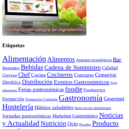
Etiquetas
Alimentación
Alimentos
Bar
Aparatos tecnológicos
Bebidas
Cadena de Suministro
Calidad
Bartenders
Cocineros
Chef
Consejos
Cocina
Concurso
Cerveza
Distribución
Eventos Gastronómicos
Dietética
Feria
foodie
Ferias gastronómicas
Foodservice
alimentaria
Gastronomía
Gourmet
Formación
Formación Culinaria
Hostelería
Hábitos saludables
Innovación alimentaria
Noticias
Jornadas gastronómicas
Marketing Gastronómico
y Actualidad
Producto
Nutrición
Ocio
Pescados