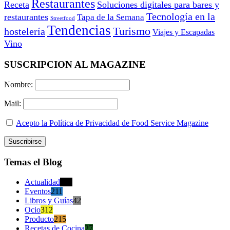
Restaurantes
Receta
Soluciones digitales para bares y
Tecnología en la
restaurantes
Tapa de la Semana
Streetfood
Tendencias
Turismo
hostelería
Viajes y Escapadas
Vino
SUSCRIPCION AL MAGAZINE
Nombre:
Mail:
Acepto la Política de Privacidad de Food Service Magazine
Temas el Blog
Actualidad
470
Eventos
211
Libros y Guías
42
Ocio
312
Producto
215
Recetas de Cocina
27