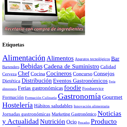
Etiquetas
Alimentación
Alimentos
Bar
Aparatos tecnológicos
Bebidas
Cadena de Suministro
Calidad
Bartenders
Cocineros
Chef
Consejos
Cocina
Concurso
Cerveza
Distribución
Eventos Gastronómicos
Dietética
Feria
foodie
Ferias gastronómicas
Foodservice
alimentaria
Gastronomía
Gourmet
Formación
Formación Culinaria
Hostelería
Hábitos saludables
Innovación alimentaria
Noticias
Jornadas gastronómicas
Marketing Gastronómico
y Actualidad
Producto
Nutrición
Ocio
Pescados