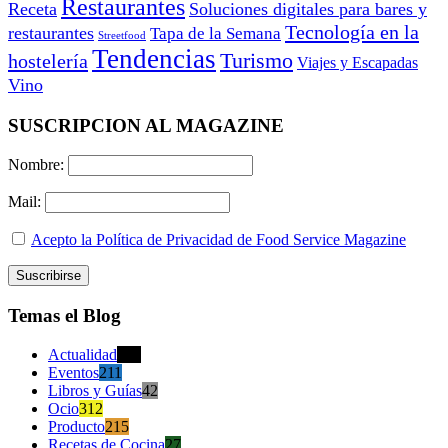
Restaurantes
Receta
Soluciones digitales para bares y
Tecnología en la
restaurantes
Tapa de la Semana
Streetfood
Tendencias
Turismo
hostelería
Viajes y Escapadas
Vino
SUSCRIPCION AL MAGAZINE
Nombre:
Mail:
Acepto la Política de Privacidad de Food Service Magazine
Temas el Blog
Actualidad
470
Eventos
211
Libros y Guías
42
Ocio
312
Producto
215
Recetas de Cocina
27