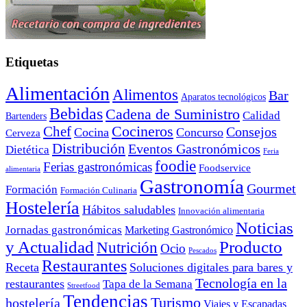
Etiquetas
Alimentación
Alimentos
Bar
Aparatos tecnológicos
Bebidas
Cadena de Suministro
Calidad
Bartenders
Cocineros
Chef
Consejos
Cocina
Concurso
Cerveza
Distribución
Eventos Gastronómicos
Dietética
Feria
foodie
Ferias gastronómicas
Foodservice
alimentaria
Gastronomía
Gourmet
Formación
Formación Culinaria
Hostelería
Hábitos saludables
Innovación alimentaria
Noticias
Jornadas gastronómicas
Marketing Gastronómico
y Actualidad
Producto
Nutrición
Ocio
Pescados
Restaurantes
Receta
Soluciones digitales para bares y
Tecnología en la
restaurantes
Tapa de la Semana
Streetfood
Tendencias
Turismo
hostelería
Viajes y Escapadas