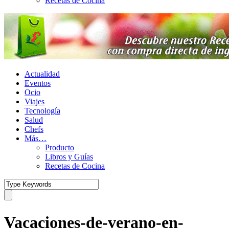
Recetas de Cocina
Actualidad
Eventos
Ocio
Viajes
Tecnología
Salud
Chefs
Más…
Producto
Libros y Guías
Recetas de Cocina
Vacaciones-de-verano-en-