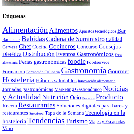
Etiquetas
Alimentación
Alimentos
Bar
Aparatos tecnológicos
Bebidas
Cadena de Suministro
Calidad
Bartenders
Cocineros
Chef
Consejos
Cocina
Concurso
Cerveza
Distribución
Eventos Gastronómicos
Dietética
Feria
foodie
Ferias gastronómicas
Foodservice
alimentaria
Gastronomía
Gourmet
Formación
Formación Culinaria
Hostelería
Hábitos saludables
Innovación alimentaria
Noticias
Jornadas gastronómicas
Marketing Gastronómico
y Actualidad
Producto
Nutrición
Ocio
Pescados
Restaurantes
Receta
Soluciones digitales para bares y
Tecnología en la
restaurantes
Tapa de la Semana
Streetfood
Tendencias
Turismo
hostelería
Viajes y Escapadas
Vino