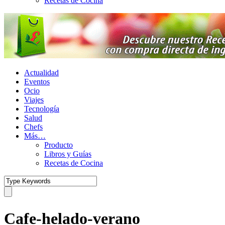
Recetas de Cocina
Actualidad
Eventos
Ocio
Viajes
Tecnología
Salud
Chefs
Más…
Producto
Libros y Guías
Recetas de Cocina
Cafe-helado-verano