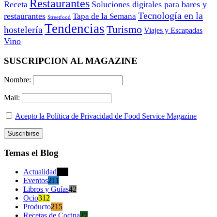
Restaurantes
Receta
Soluciones digitales para bares y
Tecnología en la
restaurantes
Tapa de la Semana
Streetfood
Tendencias
Turismo
hostelería
Viajes y Escapadas
Vino
SUSCRIPCION AL MAGAZINE
Nombre:
Mail:
Acepto la Política de Privacidad de Food Service Magazine
Temas el Blog
Actualidad
470
Eventos
211
Libros y Guías
42
Ocio
312
Producto
215
Recetas de Cocina
27