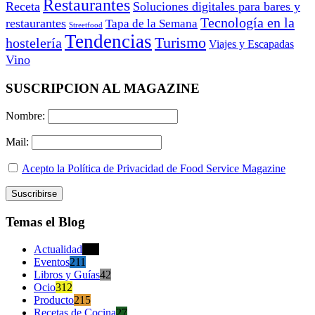
Restaurantes
Receta
Soluciones digitales para bares y
Tecnología en la
restaurantes
Tapa de la Semana
Streetfood
Tendencias
Turismo
hostelería
Viajes y Escapadas
Vino
SUSCRIPCION AL MAGAZINE
Nombre:
Mail:
Acepto la Política de Privacidad de Food Service Magazine
Temas el Blog
Actualidad
470
Eventos
211
Libros y Guías
42
Ocio
312
Producto
215
Recetas de Cocina
27