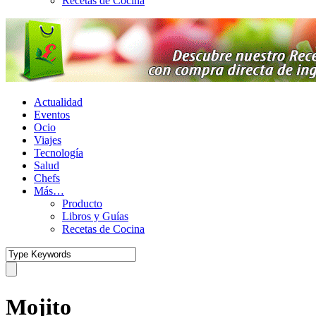
Recetas de Cocina
Actualidad
Eventos
Ocio
Viajes
Tecnología
Salud
Chefs
Más…
Producto
Libros y Guías
Recetas de Cocina
Mojito