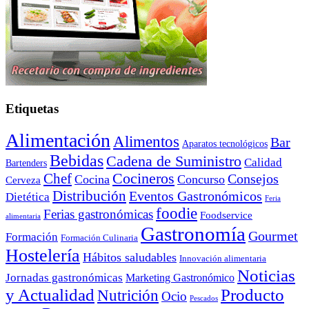
Etiquetas
Alimentación
Alimentos
Bar
Aparatos tecnológicos
Bebidas
Cadena de Suministro
Calidad
Bartenders
Cocineros
Chef
Consejos
Cocina
Concurso
Cerveza
Distribución
Eventos Gastronómicos
Dietética
Feria
foodie
Ferias gastronómicas
Foodservice
alimentaria
Gastronomía
Gourmet
Formación
Formación Culinaria
Hostelería
Hábitos saludables
Innovación alimentaria
Noticias
Jornadas gastronómicas
Marketing Gastronómico
y Actualidad
Producto
Nutrición
Ocio
Pescados