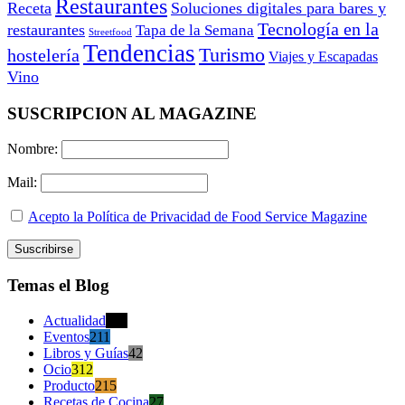
Restaurantes
Receta
Soluciones digitales para bares y
Tecnología en la
restaurantes
Tapa de la Semana
Streetfood
Tendencias
Turismo
hostelería
Viajes y Escapadas
Vino
SUSCRIPCION AL MAGAZINE
Nombre:
Mail:
Acepto la Política de Privacidad de Food Service Magazine
Temas el Blog
Actualidad
470
Eventos
211
Libros y Guías
42
Ocio
312
Producto
215
Recetas de Cocina
27