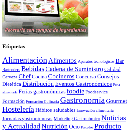
Etiquetas
Alimentación
Alimentos
Bar
Aparatos tecnológicos
Bebidas
Cadena de Suministro
Calidad
Bartenders
Cocineros
Chef
Consejos
Cocina
Concurso
Cerveza
Distribución
Eventos Gastronómicos
Dietética
Feria
foodie
Ferias gastronómicas
Foodservice
alimentaria
Gastronomía
Gourmet
Formación
Formación Culinaria
Hostelería
Hábitos saludables
Innovación alimentaria
Noticias
Jornadas gastronómicas
Marketing Gastronómico
y Actualidad
Producto
Nutrición
Ocio
Pescados