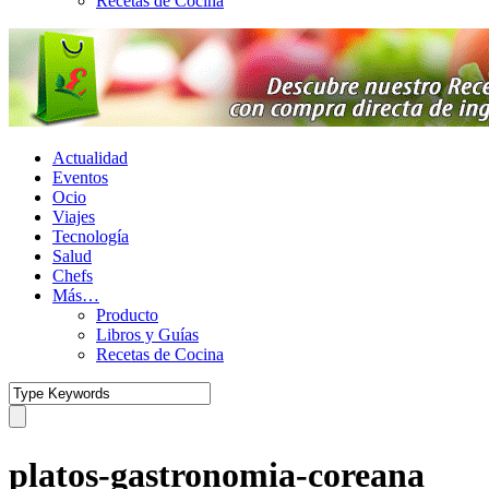
Recetas de Cocina
Actualidad
Eventos
Ocio
Viajes
Tecnología
Salud
Chefs
Más…
Producto
Libros y Guías
Recetas de Cocina
platos-gastronomia-coreana