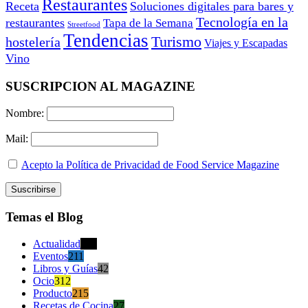
Restaurantes
Receta
Soluciones digitales para bares y
Tecnología en la
restaurantes
Tapa de la Semana
Streetfood
Tendencias
Turismo
hostelería
Viajes y Escapadas
Vino
SUSCRIPCION AL MAGAZINE
Nombre:
Mail:
Acepto la Política de Privacidad de Food Service Magazine
Temas el Blog
Actualidad
470
Eventos
211
Libros y Guías
42
Ocio
312
Producto
215
Recetas de Cocina
27