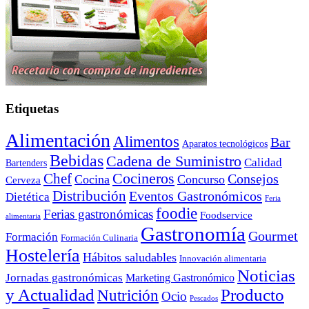
Etiquetas
Alimentación
Alimentos
Bar
Aparatos tecnológicos
Bebidas
Cadena de Suministro
Calidad
Bartenders
Cocineros
Chef
Consejos
Cocina
Concurso
Cerveza
Distribución
Eventos Gastronómicos
Dietética
Feria
foodie
Ferias gastronómicas
Foodservice
alimentaria
Gastronomía
Gourmet
Formación
Formación Culinaria
Hostelería
Hábitos saludables
Innovación alimentaria
Noticias
Jornadas gastronómicas
Marketing Gastronómico
y Actualidad
Producto
Nutrición
Ocio
Pescados